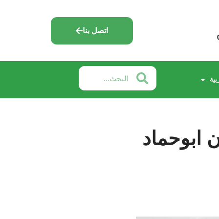
اتصل بنا
بية
 ابوحماد