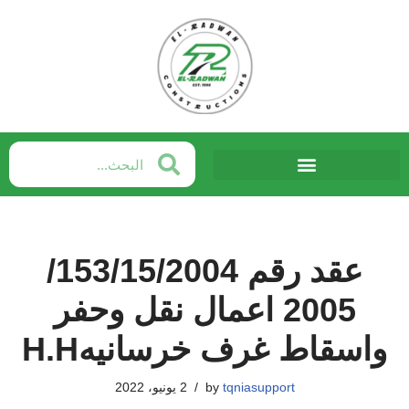
Skip
to
content
عقد رقم 153/15/2004/
2005 اعمال نقل وحفر
واسقاط غرف خرسانيهH.H
tqniasupport
by
2 يونيو، 2022