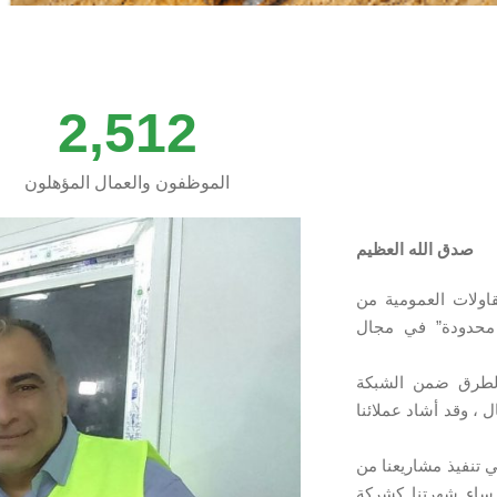
2,512
الموظفون والعمال المؤهلون
صدق الله العظيم
اولات العمومية من
199م كشركة “مساهمة محدودة” في مجال
لطرق ضمن الشبكة
 ، وقد أشاد عملائنا
ي الجودة .
فيذ مشاريعنا من
رساء شهرتنا كشركة