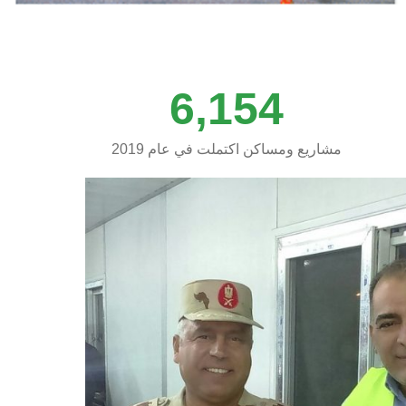
6,154
مشاريع ومساكن اكتملت في عام 2019