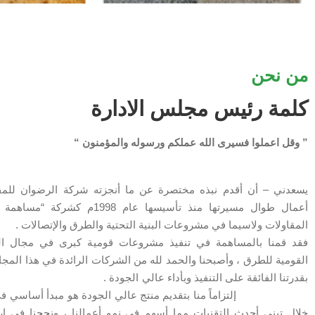
من نحن
كلمة رئيس مجلس الادارة
” وقل اعملوا فسيرى الله عملكم ورسوله والمؤمنون “
يسعدني – أن أقدم نبذه مختصرة عن ما أنجزته شركة الرضوان للمق
أعمال طوال مسيرتها منذ تأسيسها عام 8
المقاولات ولاسيما في مشروعات البنية التحتية والطرق والإتصالات .
فقد قمنا بالمساهمة في تنفيذ مشروعات قومية كبرى في مجال ا
القومية للطرق ، وأصبحنا والحمد لله من الشركات الرائدة في هذا المجال
بقدرتنا الفائقة على التنفيذ وبأداء عال
إلتزاماً منا بتقديم منتج عالي الجودة هو مبدأ أساسي في تن
خلال تبني أحدث التقنيات مما أسهم في نمو أعمالنا ، ونجحنا في إ